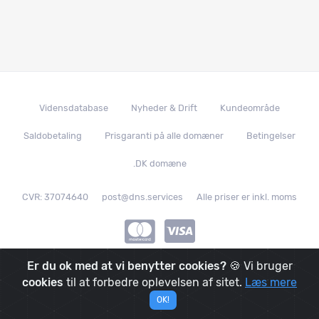
Vidensdatabase
Nyheder & Drift
Kundeområde
Saldobetaling
Prisgaranti på alle domæner
Betingelser
.DK domæne
CVR: 37074640
post@dns.services
Alle priser er inkl. moms
Er du ok med at vi benytter cookies?
🍪 Vi bruger
© 2019 - 2026
|
DNS.services
|
We made it with
in
Denmark
|
cookies
til at forbedre oplevelsen af sitet.
Læs mere
And it's powered by
OK!