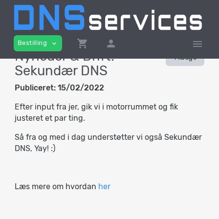
shopping_cart
person
menu
Bestilling
expand_more
Nyheder & Drift:
Tilbage
Sekundær DNS
Publiceret:
15/02/2022
Efter input fra jer, gik vi i motorrummet og fik
justeret et par ting.
Så fra og med i dag understøtter vi også Sekundær
DNS, Yay! :)
Læs mere om hvordan
her