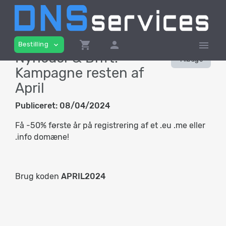
shopping_cart
person
menu
Bestilling
expand_more
Nyheder & Drift:
Tilbage
Kampagne resten af
April
Publiceret:
08/04/2024
Få -50% første år på registrering af et .eu .me eller
.info domæne!
Brug koden
APRIL2024