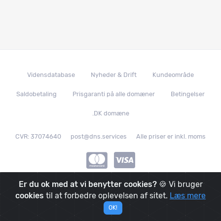
Vidensdatabase
Nyheder & Drift
Kundeområde
Saldobetaling
Prisgaranti på alle domæner
Betingelser
.DK domæne
CVR: 37074640
post@dns.services
Alle priser er inkl. moms
Er du ok med at vi benytter cookies?
🍪 Vi bruger
© 2019 - 2026
|
DNS.services
|
We made it with
in
Denmark
|
cookies
til at forbedre oplevelsen af sitet.
Læs mere
And it's powered by
OK!