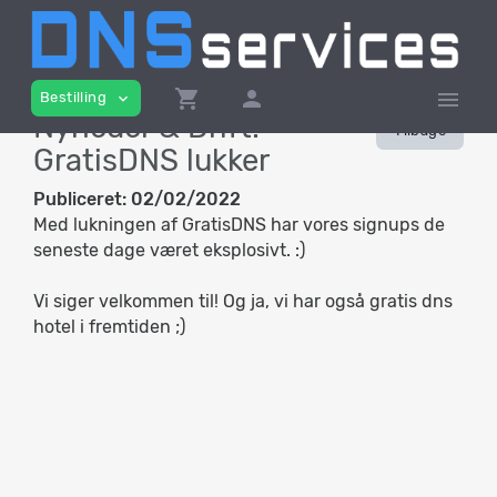
shopping_cart
person
menu
Bestilling
expand_more
Nyheder & Drift:
Tilbage
GratisDNS lukker
Publiceret:
02/02/2022
Med lukningen af GratisDNS har vores signups de
seneste dage været eksplosivt. :)
Vi siger velkommen til! Og ja, vi har også gratis dns
hotel i fremtiden ;)