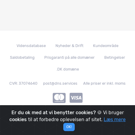
Vidensdatabase
Nyheder & Drift
Kundeområde
Saldobetaling
Prisgaranti på alle domæner
Betingelser
.DK domæne
CVR: 37074640
post@dns.services
Alle priser er inkl. moms
Er du ok med at vi benytter cookies?
🍪 Vi bruger
© 2019 - 2026
|
DNS.services
|
We made it with
in
Denmark
|
cookies
til at forbedre oplevelsen af sitet.
Læs mere
And it's powered by
OK!