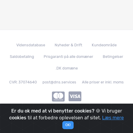
Vidensdatabase
Nyheder & Drift
Kundeområde
Saldobetaling
Prisgaranti på alle domæner
Betingelser
.DK domæne
CVR: 37074640
post@dns.services
Alle priser er inkl. moms
Er du ok med at vi benytter cookies?
🍪 Vi bruger
© 2019 - 2026
|
DNS.services
|
We made it with
in
Denmark
|
cookies
til at forbedre oplevelsen af sitet.
Læs mere
And it's powered by
OK!