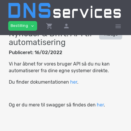
shopping_cart
person
menu
Bestilling
expand_more
Nyheder & Drift: API til
Tilbage
automatisering
Publiceret:
16/02/2022
Vi har åbnet for vores bruger API så du nu kan
automatiserer fra dine egne systemer direkte.
Du finder dokumentationen
her
.
Og er du mere til swagger så findes den
her
.