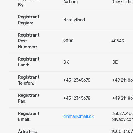
Aalborg
Duesseldor
By:
Registrant
Nordjylland
Region:
Registrant
Post
9000
40549
Nummer:
Registrant
DK
DE
Land:
Registrant
+45 12345678
+49 211 86
Telefon:
Registrant
+45 12345678
+49 211 86
Fax:
Registrant
35b27c46c
dinmail@mail.dk
Email:
privacy.co
Årlig Pris:
19,00 DKK Å