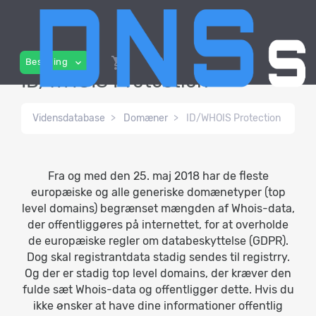
shopping_cart
person
Bestilling
expand_more
ID/WHOIS Protection
Vidensdatabase
Domæner
ID/WHOIS Protection
Fra og med den 25. maj 2018 har de fleste
europæiske og alle generiske domænetyper (top
level domains) begrænset mængden af Whois-data,
der offentliggøres på internettet, for at overholde
de europæiske regler om databeskyttelse (GDPR).
Dog skal registrantdata stadig sendes til registrry.
Og der er stadig top level domains, der kræver den
fulde sæt Whois-data og offentliggør dette. Hvis du
ikke ønsker at have dine informationer offentlig