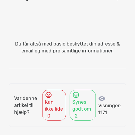
Du får altså med basic beskyttet din adresse &
email og med pro samtlige informationer.
mood_bad
mood
visibility
Var denne
Kan
Synes
artikel til
Visninger:
ikke lide
godt om
hjælp?
1171
0
2