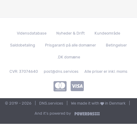
Vidensdatabase
Nyheder & Drift
Kundeområde
Saldobetaling
Prisgaranti på alle domæner
Betingelser
.DK domæne
CVR: 37074640
post@dns.services
Alle priser er inkl. moms
© 2019 - 2026
|
DNS.services
|
We made it with
in
Denmark
|
And it's powered by