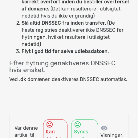
korrekt overført inden du bestiller overførsel
af domæne.
(Det kan resulterere i utilsigtet
nedetid hvis du ikke er grundig)
Slå altid DNSSEC fra inden transfer.
(De
fleste registries deaktiverer ikke DNSSEC før
flytningen, hvilket resultere i utilsigtet
nedetid)
Flyt i god tid før selve udløbsdatoen.
Efter flytning genaktiveres DNSSEC
hvis ønsket.
Ved .
dk
domæner, deaktiveres DNSSEC automatisk.
mood_bad
mood
visibility
Var denne
Kan
Synes
artikel til
Visninger: