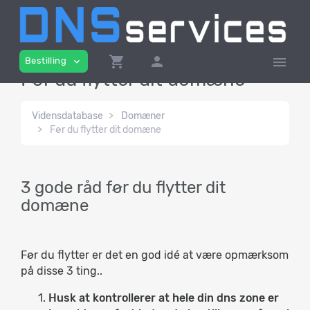
shopping_cart
person
menu
Bestilling
expand_more
Før du flytter dit domæne
Vidensdatabase
Domæner
Før du flytter dit domæne
3 gode råd før du flytter dit
domæne
Før du flytter er det en god idé at være opmærksom
på disse 3 ting..
Husk at kontrollerer at hele din dns zone er