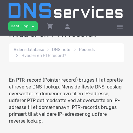
shopping_cart
person
menu
Bestilling
expand_more
Hvad er en PTR record?
Vidensdatabase
DNS hotel
Records
Hvad er en PTR record?
En PTR-record (Pointer record) bruges til at oprette
et reverse DNS-lookup. Mens de fleste DNS-opslag
oversætter et domænenavn til en IP-adresse,
udfører PTR det modsatte ved at oversætte en IP-
adresse til et domænenavn. PTR-records bruges
primært til at validere IP-adresser og udføre
reverse lookup.