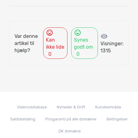
mood_bad
mood
visibility
Var denne
Kan
Synes
artikel til
Visninger:
ikke lide
godt om
hjælp?
1315
0
0
Vidensdatabase
Nyheder & Drift
Kundeområde
Saldobetaling
Prisgaranti på alle domæner
Betingelser
.DK domæne