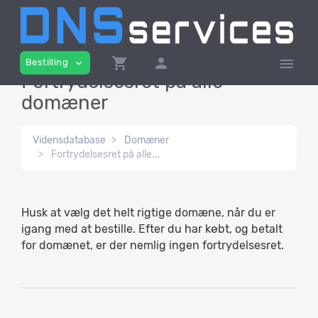
shopping_cart
person
menu
Bestilling
expand_more
Fortrydelsesret på alle
domæner
Vidensdatabase
Domæner
Fortrydelsesret på alle...
Husk at vælg det helt rigtige domæne, når du er
igang med at bestille. Efter du har købt, og betalt
for domænet, er der nemlig ingen fortrydelsesret.