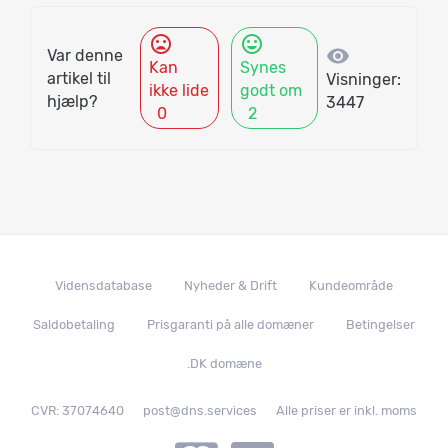
mood_bad
mood
visibility
Var denne
Kan
Synes
artikel til
Visninger:
ikke lide
godt om
hjælp?
3447
0
2
Vidensdatabase
Nyheder & Drift
Kundeområde
Saldobetaling
Prisgaranti på alle domæner
Betingelser
.DK domæne
CVR: 37074640
post@dns.services
Alle priser er inkl. moms